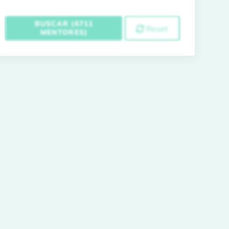
BUSCAR (6711
Reset
MENTORES)