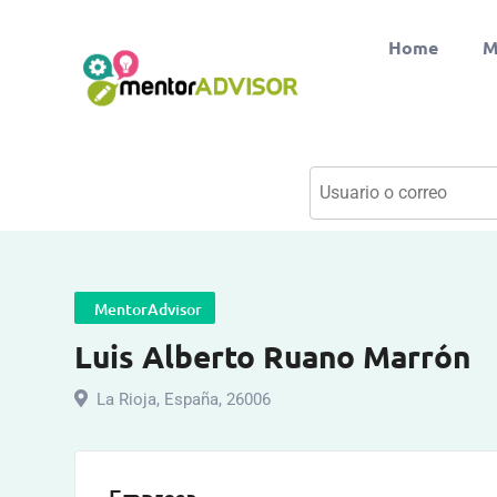
Home
M
MentorAdvisor
Luis Alberto Ruano Marrón
La Rioja
,
España
,
26006