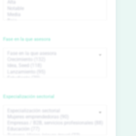
Fase en la que asesora
Especialización sectorial