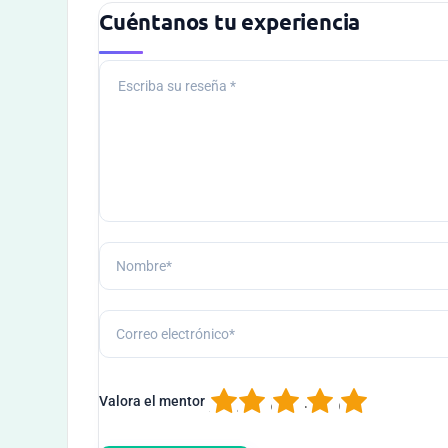
Cuéntanos tu experiencia
1
2
3
4
5
Valora el mentor