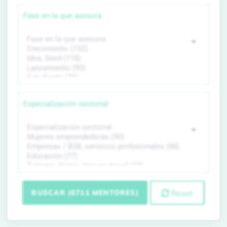
Fase en la que asesora
Especialización sectorial
BUSCAR (6711 MENTORES)
Reset