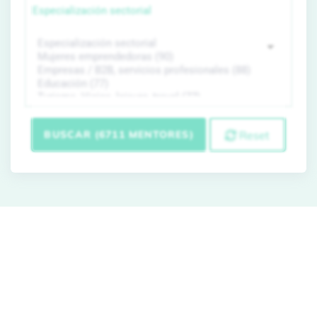
Especialización sectorial
BUSCAR (6711 MENTORES)
Reset