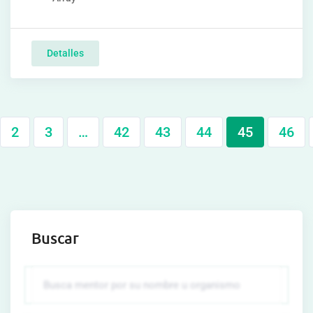
Detalles
2
3
…
42
43
44
45
46
Buscar