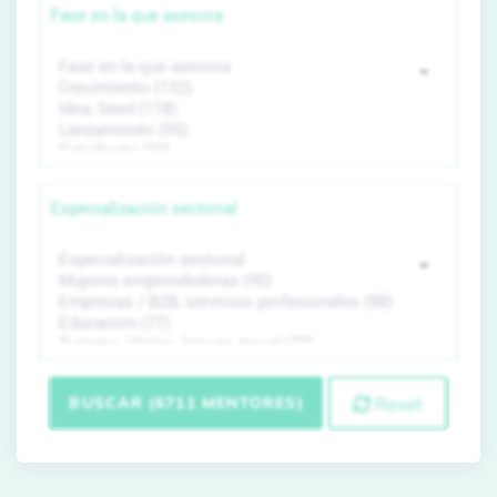
Fase en la que asesora
Especialización sectorial
BUSCAR (6711 MENTORES)
Reset