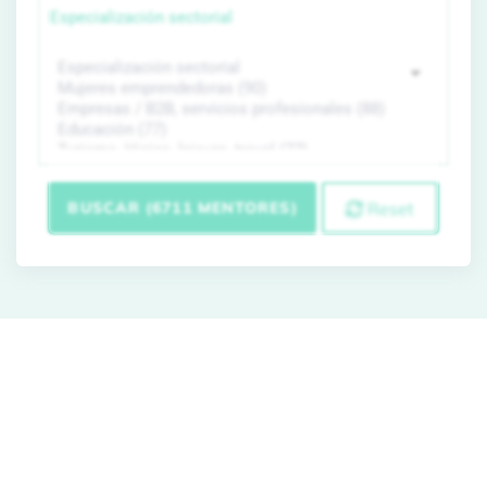
Especialización sectorial
BUSCAR (6711 MENTORES)
Reset