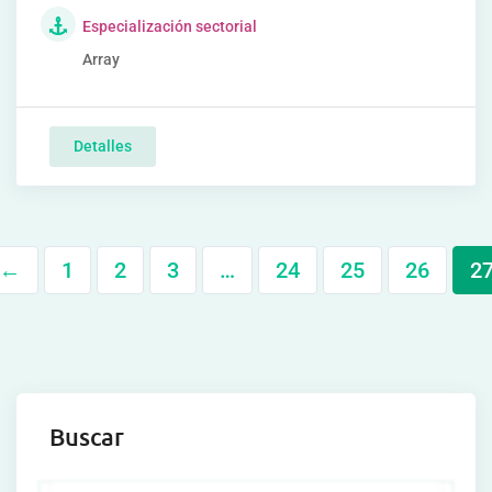
Especialización sectorial
Array
Detalles
←
1
2
3
…
24
25
26
2
Buscar