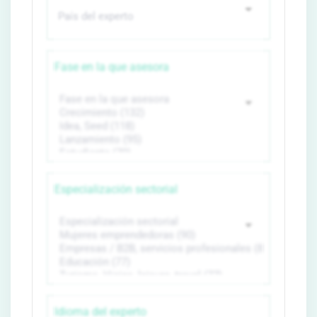
Fase en la que asesora
Especialización sectorial
Idioma del experto