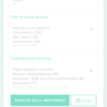
Fase en la que asesora
Especialización sectorial
BUSCAR (6711 MENTORES)
Reset