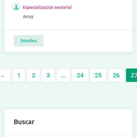
Especialización sectorial
Array
Detalles
←
1
2
3
…
24
25
26
2
Buscar