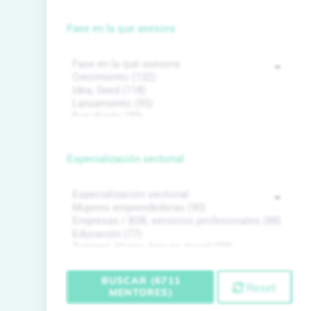
Fase en la que asesora
Especialización sectorial
BUSCAR (6711
Reset
MENTORES)