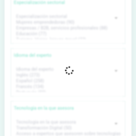
Especialización sectorial
Idioma del experto
Tecnología en la que asesora