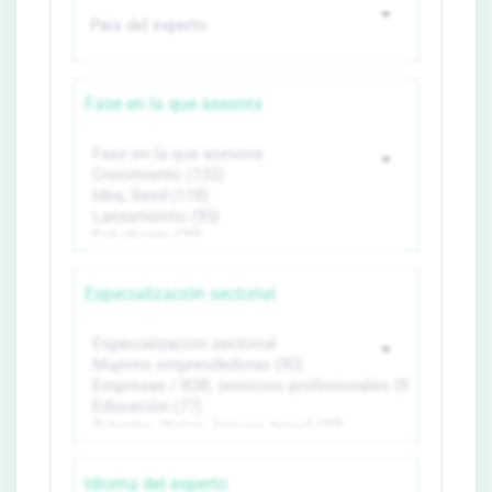
Fase en la que asesora
Especialización sectorial
Idioma del experto