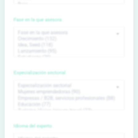
Fase en la que asesora
Especialización sectorial
Idioma del experto