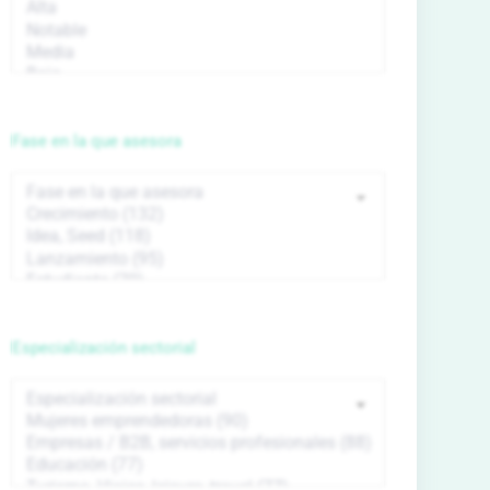
Fase en la que asesora
Especialización sectorial