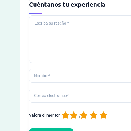
Cuéntanos tu experiencia
1
2
3
4
5
Valora el mentor