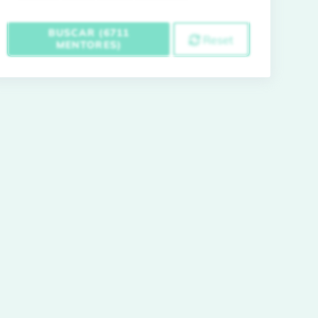
BUSCAR (6711
Reset
MENTORES)