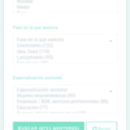
Fase en la que asesora
Especialización sectorial
BUSCAR (6711 MENTORES)
Reset