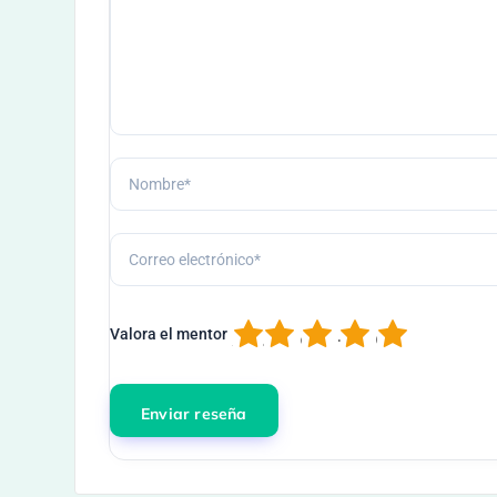
1
2
3
4
5
Valora el mentor