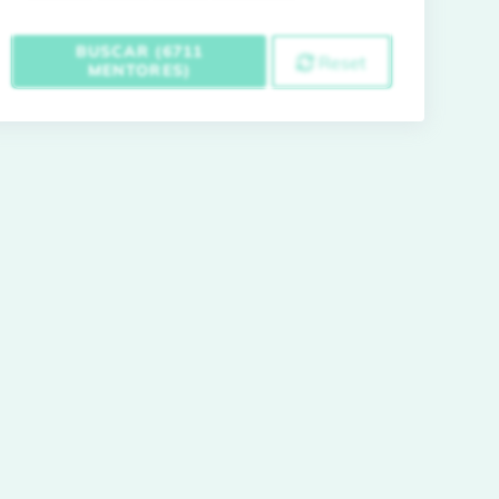
BUSCAR (6711
Reset
MENTORES)