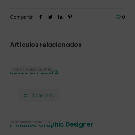
Compartir
0
Artículos relacionados
7 de diciembre de 2018
Rutas el Pasero
Leer más
4 de diciembre de 2018
Frelance Graphic Designer