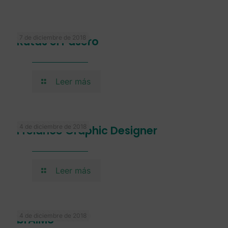
7 de diciembre de 2018
Rutas el Pasero
Leer más
4 de diciembre de 2018
Frelance Graphic Designer
Leer más
4 de diciembre de 2018
brAIMS