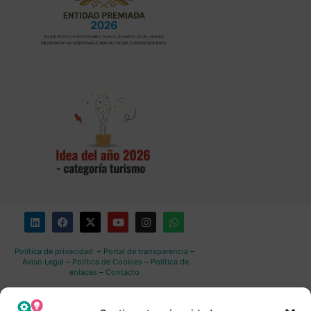
Política de privacidad
–
Portal de transparencia
–
Aviso Legal
–
Política de Cookies
–
Política de
enlaces
–
Contacto