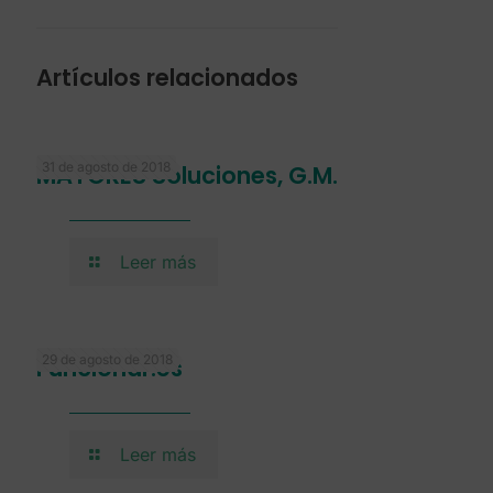
Artículos relacionados
31 de agosto de 2018
MAYORES Soluciones, G.M.
Leer más
29 de agosto de 2018
Funcionar.es
Leer más