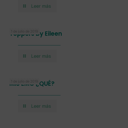
Leer más
1 de julio de 2019
Toppers by Eileen
Leer más
1 de julio de 2019
MIS EMO ¿QUÉ?
Leer más