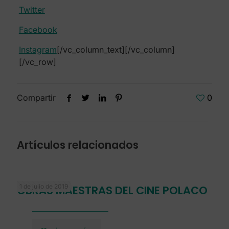
Twitter
Facebook
Instagram
[/vc_column_text][/vc_column]
[/vc_row]
Compartir
0
Artículos relacionados
1 de julio de 2019
OBRAS MAESTRAS DEL CINE POLACO