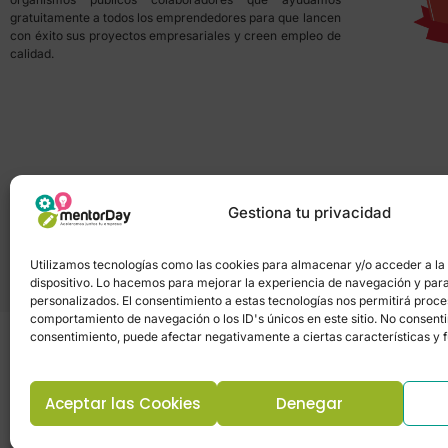
gratuitamente a todos los emprendedores para que lancen
con éxito sus proyectos empresariales y creen empleo de
calidad.
Gestiona tu privacidad
Utilizamos tecnologías como las cookies para almacenar y/o acceder a la
dispositivo. Lo hacemos para mejorar la experiencia de navegación y par
personalizados. El consentimiento a estas tecnologías nos permitirá proc
comportamiento de navegación o los ID's únicos en este sitio. No consentir 
consentimiento, puede afectar negativamente a ciertas características y 
Aceptar las Cookies
Denegar
Política de privacidad
–
Portal de transpa