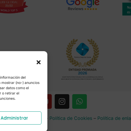
 información del
a mostrar (no-) anuncios
esar datos como el
o retirar el
funciones.
Administrar
rencia
–
Aviso Legal
–
Política de Cookies
–
Política de enl