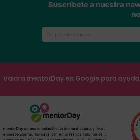
Suscríbete a nuestra news
no
Valora mentorDay en Google para ayud
mentorDay es una asociación sin ánimo de lucro,
privada
e independiente, formada por empresarios voluntarios y
organismos públicos colaboradores que ayudamos