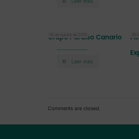
Leer más
30 de agosto de 2019
30 
Grupo Paraiso Canario
Fi
Ex
Leer más
Comments are closed.