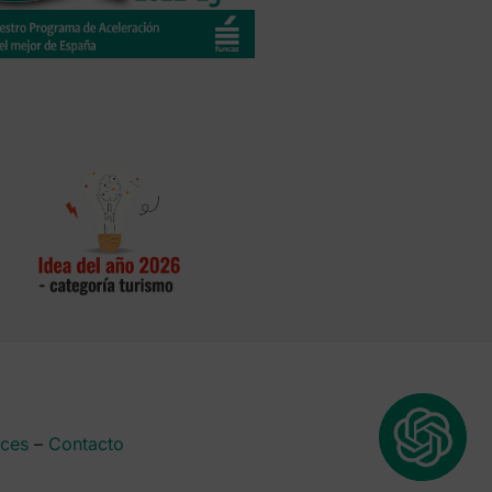
aces
–
Contacto