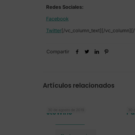
Redes Sociales:
Facebook
Twitter
[/vc_column_text][/vc_column][
Compartir
Artículos relacionados
30 de agosto de 2019
30 
steWine
Pa