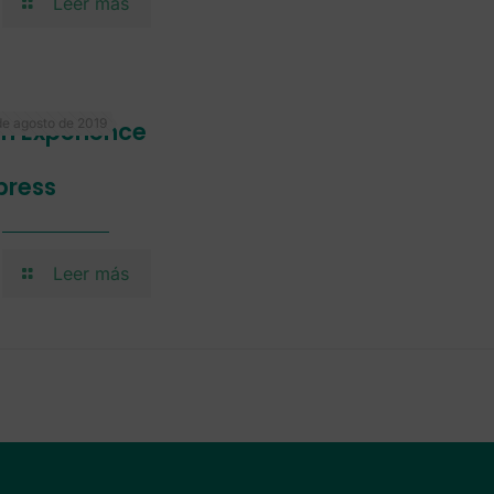
Leer más
de agosto de 2019
lm Experience
press
Leer más