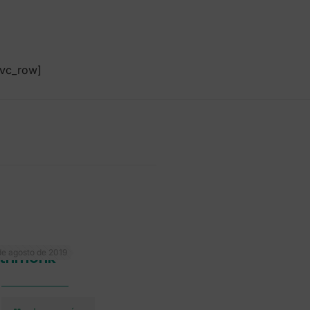
/vc_row]
de agosto de 2019
thmonk