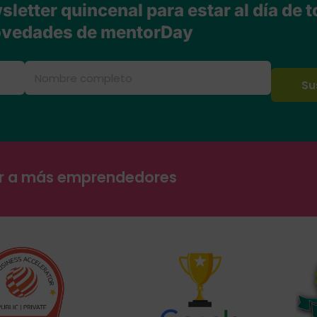
letter quincenal para estar al día de t
vedades de mentorDay
ar a más emprendedores