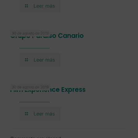
Leer más
30 de agosto de 2019
Grupo Paraiso Canario
Leer más
30 de agosto de 2019
Film Experience Express
Leer más