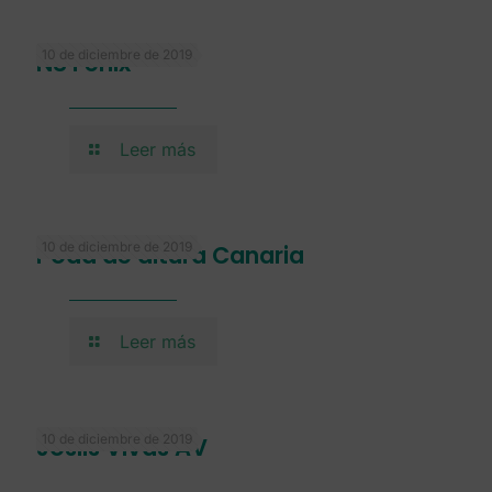
10 de diciembre de 2019
NS Fenix
Leer más
10 de diciembre de 2019
Poda de altura Canaria
Leer más
10 de diciembre de 2019
Joslis Vivas AV