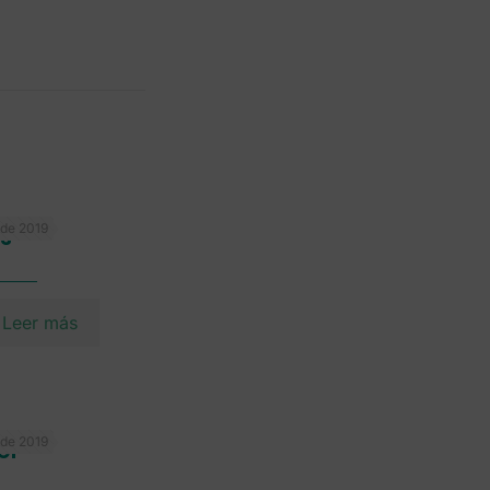
de 2019
s
Leer más
de 2019
el