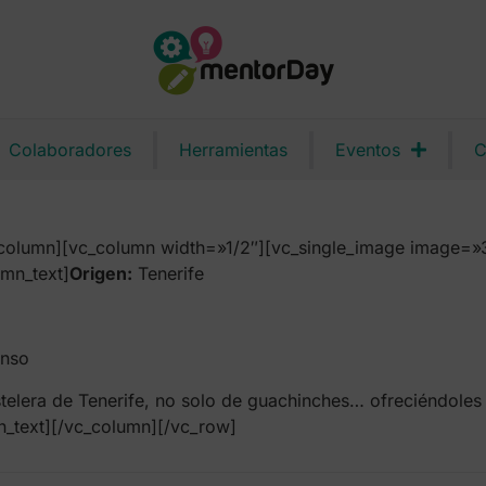
Colaboradores
Herramientas
Eventos
C
column][vc_column width=»1/2″][vc_single_image image=»3
mn_text]
Origen:
Tenerife
onso
elera de Tenerife, no solo de guachinches… ofreciéndoles s
_text][/vc_column][/vc_row]