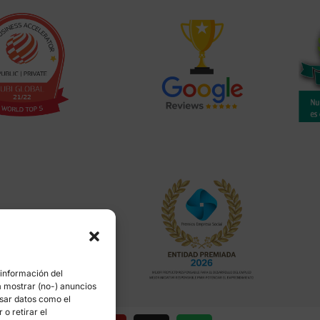
 información del
a mostrar (no-) anuncios
esar datos como el
o retirar el