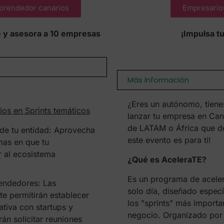
prendedor canarios
Empresario
e y asesora a 10 empresas
¡Impulsa tu
Más información
¿Eres un autónomo, tiene
cios en Sprints temáticos
lanzar tu empresa en Can
de LATAM o África que d
 de tu entidad: Aprovecha
este evento es para ti!
rmas en que tu
r al ecosistema
¿Qué es AceleraTE?
Es un programa de acele
endedores: Las
solo día, diseñado espec
te permitirán establecer
los "sprints" más importa
cativa con startups y
negocio. Organizado por
n solicitar reuniones