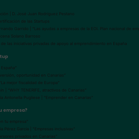
ación | D. José Juan Rodríguez Pestano
tificación de las Startups
Fernando Garrido | “Las ayudas a empresas de la EOI. Plan nacional de e
ucena Solano Barroso
 de las iniciativas privadas de apoyo al emprendimiento en España
rtup
n España”
nversión, oportunidad en Canarias”
“La mejor fiscalidad de Europa”
hín | “WHY TENERIFE, atractivos de Canarias”
aría Antonella Pugliese | “Emprender en Canarias”
 tu empresa?
en tu empresa”
a Pérez García | "Empresas inclusivas"
versores privados en Canarias”