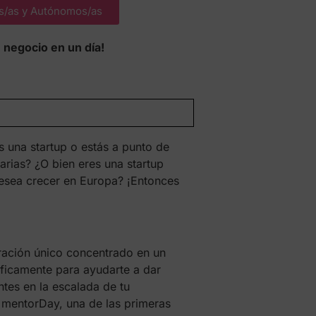
s/as y Autónomos/as
 negocio en un día!
s una startup o estás a punto de
arias? ¿O bien eres una startup
esea crecer en Europa? ¡Entonces
ración único concentrado en un
íficamente para ayudarte a dar
ntes en la escalada de tu
 mentorDay, una de las primeras