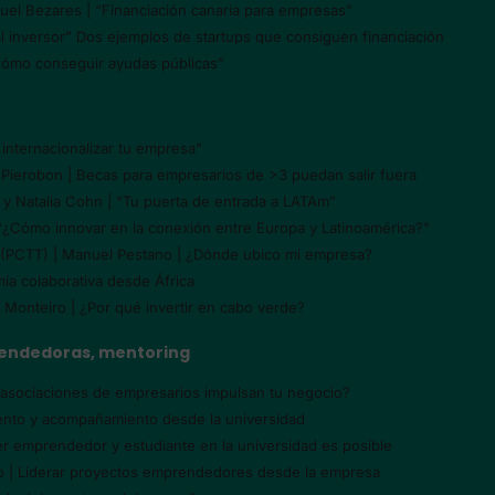
el Bezares | “Financiación canaria para empresas”
l inversor” Dos ejemplos de startups que consiguen financiación
Cómo conseguir ayudas públicas”
a internacionalizar tu empresa”
 Pierobon | Becas para empresarios de >3 puedan salir fuera
 y Natalia Cohn | “Tu puerta de entrada a LATAm”
 "¿Cómo innovar en la conexión entre Europa y Latinoamérica?"
e (PCTT) | Manuel Pestano | ¿Dónde ubico mi empresa?
ía colaborativa desde África
 Monteiro | ¿Por qué invertir en cabo verde?
prendedoras, mentoring
s asociaciones de empresarios impulsan tu negocio?
iento y acompañamiento desde la universidad
er emprendedor y estudiante en la universidad es posible
no | Liderar proyectos emprendedores desde la empresa