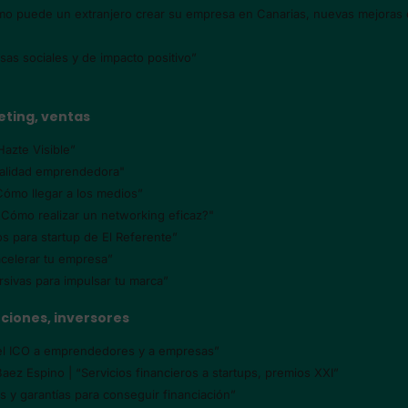
mo puede un extranjero crear su empresa en Canarias, nuevas mejoras que
as sociales y de impacto positivo”
eting, ventas
zte Visible”
ualidad emprendedora"
Cómo llegar a los medios”
¿Cómo realizar un networking eficaz?"
s para startup de El Referente”
acelerar tu empresa”
ersivas para impulsar tu marca”
nciones, inversores
 del ICO a emprendedores y a empresas”
Espino | “Servicios financieros a startups, premios XXI”
es y garantías para conseguir financiación”