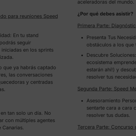
aceleradoras del mundo.
¿Por qué debes asistir?
ado para reuniones Speed
Primera Parte: Diagnósti
idad: En tu stand
Presenta Tus Necesid
 podrás seguir
obstáculos a los que 
iniciadas en los sprints
Descubre Soluciones:
izada.
ecosistema emprended
o que ya habrás captado
estarán ahí!) y desc
res, las conversaciones
resolver tus necesida
quecedoras y centradas
Segunda Parte: Speed Me
as.
Asesoramiento Person
sentarte cara a cara
en tan solo un día. No
resolver tus dudas.
ar con múltiples agentes
Tercera Parte: Concurso
 Canarias.