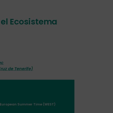
 el Ecosistema
ec
ruz de Tenerife)
ern European Summer Time (WEST)