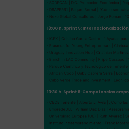
· SODECAN | D.G. Promoción Económica | Raqu
· DRAPERB1 | Raquel Bernal | “Cómo seducir a
· Nexo Global Consultores | Jorge Román | “
13:00 h. Sprint 5: Internacionalización
· ICEX | Cristina García Castro | “ Ayudas par
· Erasmus for Young Entrepreneurs | Clarissa
· Uruguay Innovation Hub | Cristhian Martínez
· Enrich in LAC Community | Filipe Cassapo |
· Parque Científico y Tecnológico de Tenerif
· AfriCan Coop | Gaby Cabrera Serra | Econom
· Cabo Verde Trade and investment | Leonildo
13:30 h. Sprint 6: Competencias em
· CEOE Tenerife | Alberto J. Ávila | ¿Cómo la
· EmpredeULL | William Díaz Díaz | Asesoram
· Universidad Europea (UE) | Ruth Álvarez | S
· Instituto Intraemprendimiento | Frank More