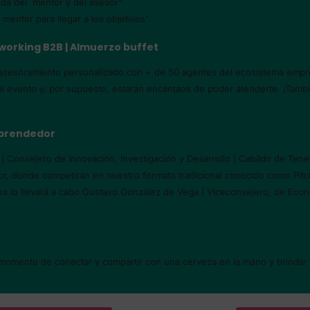
yuda del mentor y del asesor”
l mentor para llegar a los objetivos”
tworking B2B | Almuerzo buffet
 asesoramiento personalizado con + de 50 agentes del ecosistema empren
al evento y, por supuesto, estarán encantaos de poder atenderte. ¡Tambié
mprendedor
z | Consejero de Innovación, Investigación y Desarrollo | Cabildo de T
r, donde competirán en nuestro formato tradicional conocido como Pit
os lo llevará a cabo Gustavo González de Vega | Viceconsejero, de Econ
momento de conectar y compartir con una cerveza en la mano y brindar 