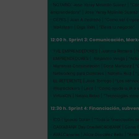
· NOTARIO: Jose Yeray Molinillo Suarez | “Có
emprendedora” | Jose Yeray Molinillo Suarez
· CEPES | Juan A Pedreño | “Como ser Empres
· Wa4steam | Olga Valls | “Eleva tu negocio”
12:00 h. Sprint 3: Comunicación, Mark
· TVE EMPRENDEDORES | Juanma Romero | “Ha
· EMPRENDEDORES | Alejandro Vesga | "Act
· Marismas Comunicación | Doris Martínez | “
· Networking para Dummies | Nohelis Ruiz | "
· EL REFERENTE | Jose Torrego | “Los servicio
· Weareclickers | Leire | “Cómo ayuda la IA a 
· VirtualON | Natalia Ridao | “Tecnologías inm
12:30 h. Sprint 4: Financiación, subve
· ICO | Ignacio Durán | “Toda la financiación
· CAIXABANK Day One/MICROBANK | Gema Baez 
· AVALCanarias | Alicia González Bello | “Aval