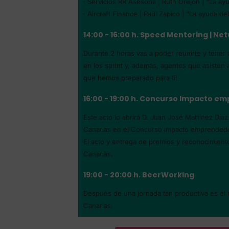
· Servicios RR Asesoría | Ruth Orejón | “La a
· Aircraft Finance | Raúl Zapico | “La ayuda de
14:00 - 16:00 h. Speed Mentoring | Ne
Durante 2 horas vas a poder reunirte y tener
en los sprint y, además, agentes que asisten 
que hemos preparado para ti!
16:00 - 19:00 h. Concurso Impacto e
Este acto lo abrirá D. Juan José Martínez Día
Canarias en el Concurso impacto emprendedo
El acto y entrega de premios y reconocimient
Canarias.
19:00 - 20:00 h. BeerWorking
Después de una jornada tan productiva es el 
Canarias.