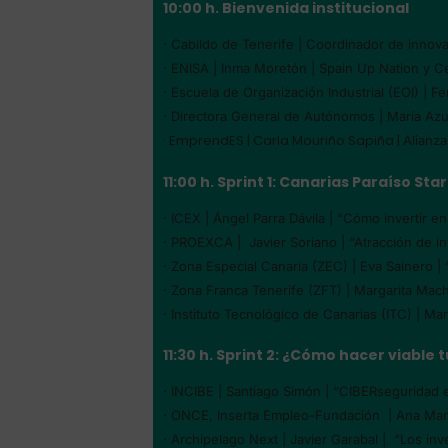
10:00 h. Bienvenida institucional
· Cabildo de Tenerife | Coordinador de innov
· ENISA | Inma Moretón | Spain Up Nation y Cer
· Escuela de Organización Industrial (EOI) | 
· Directora General de Autónomos | María Az
· EmprendES | Carla Mouriño Sapiña |
Alianza
11:00 h. Sprint 1: Canarias Paraíso Sta
· ICEX | Ángel Parra Dávila | “Cómo invertir e
· PROEXCA | Javier Soriano | “Atracción de i
· Zona Especial Canaria (ZEC) | Eva Sainero | 
· Zona Franca Tenerife (ZFT) | Margarita Mac
· Instituto Tecnológico de Canarias (ITC) | M
11:30 h. Sprint 2: ¿Cómo hacer viable
· INCIBE | Santiago Simón | “CIBERseguridad 
· ONCE, Inserta Empleo-Fundación | Ana Marí
· Archipelago Next | Javier Garabal | “Los in