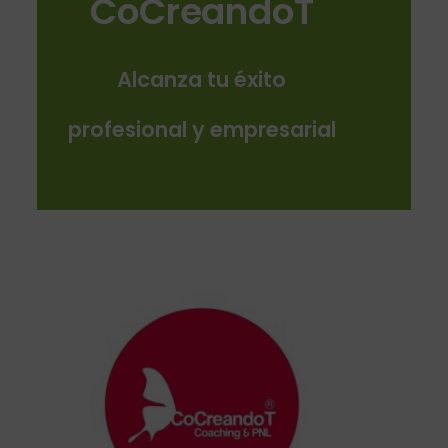
CoCreandoT
Alcanza tu éxito
profesional y empresarial