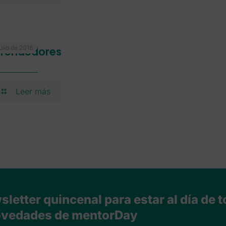
ulio de 2018
rendedores
Leer más
letter quincenal para estar al día de t
vedades de mentorDay