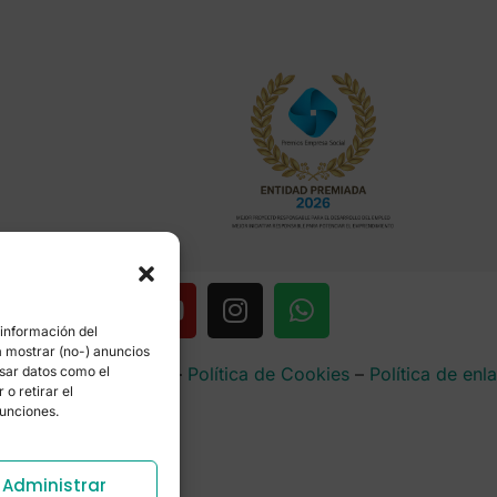
 información del
a mostrar (no-) anuncios
rencia
–
Aviso Legal
–
Política de Cookies
–
Política de enl
esar datos como el
o retirar el
funciones.
Administrar