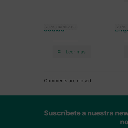
20 de julio de 2018
20 de j
eSalud
Emp
Leer más
Comments are closed.
Suscríbete a nuestra news
no