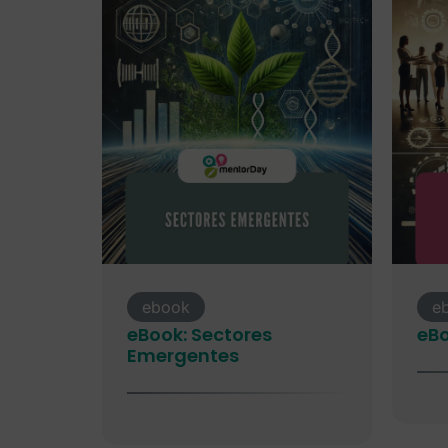
ebook
e
eBook: Sectores
eB
Emergentes