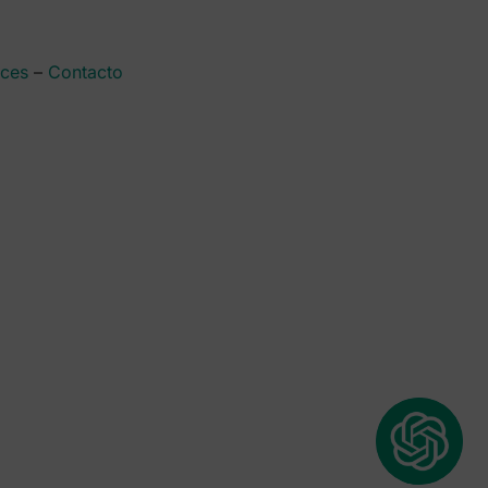
aces
–
Contacto