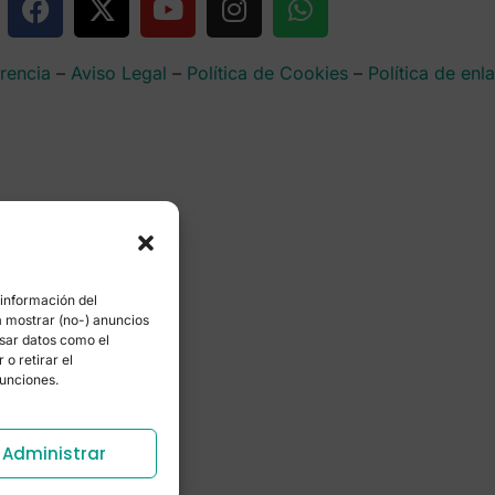
rencia
–
Aviso Legal
–
Política de Cookies
–
Política de enl
 información del
a mostrar (no-) anuncios
esar datos como el
o retirar el
funciones.
Administrar