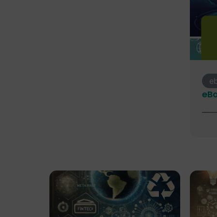
e
eBo