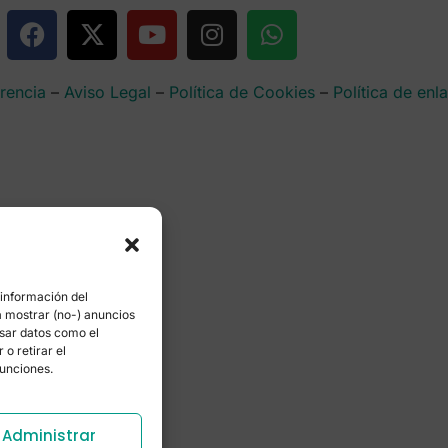
rencia
–
Aviso Legal
–
Política de Cookies
–
Política de enl
 información del
a mostrar (no-) anuncios
esar datos como el
o retirar el
funciones.
Administrar