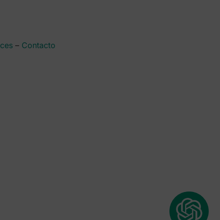
aces
–
Contacto