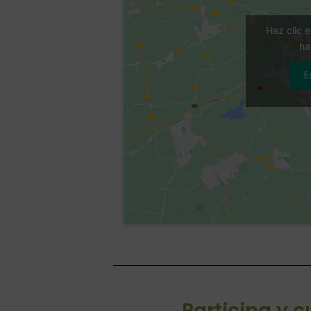
Haz clic 
ha
E
Participa y 