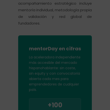
acompañamiento estratégico incluye
mentoría individual, metodología propia
de validación y red global de
fundadores.
mentorDay en cifras
La aceleradora independiente
más accesible del mercado
hispanohablante: sin coste,
sin equity y con convocatoria
abierta cada mes para
emprendedores de cualquier
país.
+100