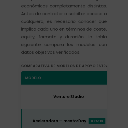
económicas completamente distintas.
Antes de contratar o solicitar acceso a
cualquiera, es necesario conocer qué
implica cada uno en términos de coste,
equity, formato y duración. La tabla
siguiente compara los modelos con
datos objetivos verificados.
COMPARATIVA DE MODELOS DE APOYO ESTRATÉGICO P
MODELO
CO
0 €
Venture Studio
(i
i
Aceleradora — mentorDay
GRATIS