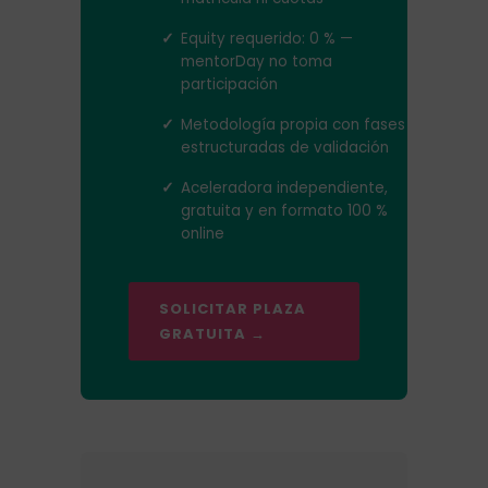
✓
Equity requerido: 0 % —
mentorDay no toma
participación
✓
Metodología propia con fases
estructuradas de validación
✓
Aceleradora independiente,
gratuita y en formato 100 %
online
SOLICITAR PLAZA
GRATUITA →