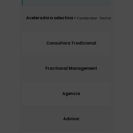
0 
Aceleradora selectiva
~1
Y Combinator · Techstars
2
Consultora Tradicional
8
3
Fractional Management
12
1
Agencia
15
0 –
Advisor
e