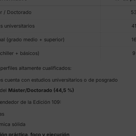
r / Doctorado
5
s universitarios
4
al (grado medio + superior)
1
chiller + básicos)
9
erfiles altamente cualificados:
es cuenta con estudios universitarios o de posgrado
 del
Máster/Doctorado (44,5 %)
rendedor de la Edición 109:
as
mica sólida
ión práctica, foco y ejecución