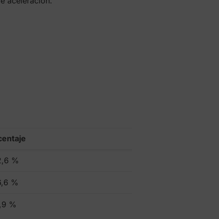
de aceleración.
centaje
2,6 %
6,6 %
,9 %