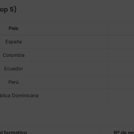
Top 5)
País
España
Colombia
Ecuador
Perú
blica Dominicana
el formativo
Nº de p