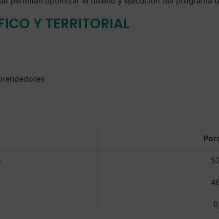
 que permitan optimizar el diseño y ejecución del programa 
FICO Y TERRITORIAL
rendedores
Por
o
5
o
4
0