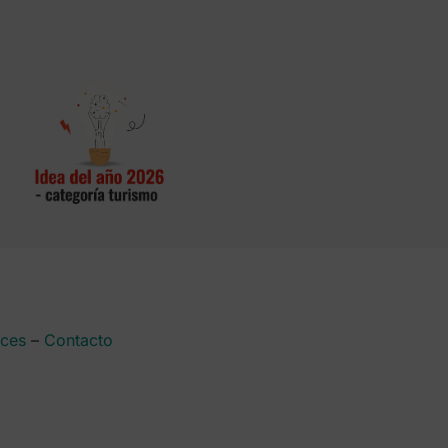
aces
–
Contacto