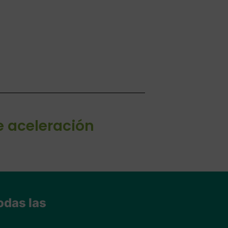
e aceleración
odas las