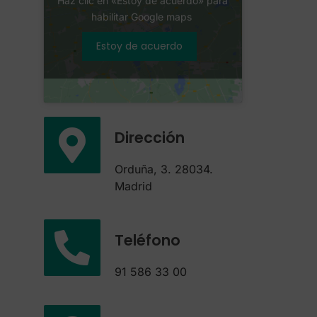
Haz clic en «Estoy de acuerdo» para
habilitar Google maps
Estoy de acuerdo
Dirección
Orduña, 3. 28034.
Madrid
Teléfono
91 586 33 00