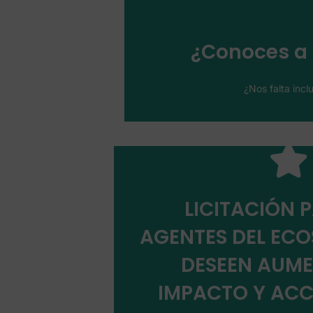
Ayúdanos 
¿Conoces a 
¿Nos falta incl
LICITACIÓN 
AGENTES DEL ECO
Presentar solic
DESEEN AUME
IMPACTO Y ACC