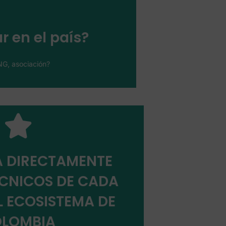
estionario
 en el país?
ONG, asociación?
 DIRECTAMENTE
ÉCNICOS DE CADA
Técnicos
L ECOSISTEMA DE
LOMBIA