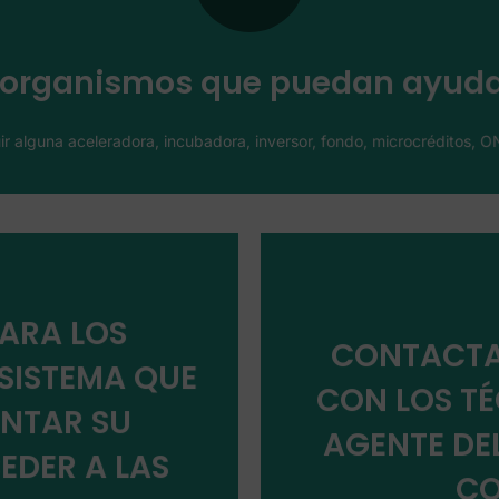
a completar este mapa para ayudar a otros emprendedores. Los añadir en este cu
organismos que puedan ayudar
Añade los agentes al ecosistema
uir alguna aceleradora, incubadora, inversor, fondo, microcréditos, 
PARA LOS
CONTACTA
SISTEMA QUE
CON LOS T
itud
NTAR SU
AGENTE DE
EDER A LAS
CO