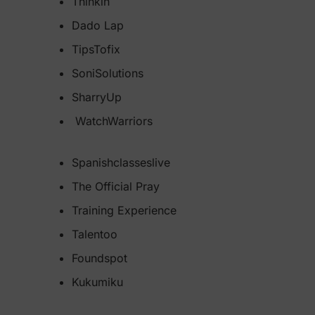
Thinkin
Dado Lap
TipsTofix
SoniSolutions
SharryUp
WatchWarriors
Spanishclasseslive
The Official Pray
Training Experience
Talentoo
Foundspot
Kukumiku