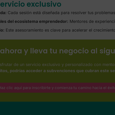
servicio exclusivo
da:
Cada sesión está diseñada para resolver tus problemas
ales del ecosistema emprendedor:
Mentores de experiencia
do:
Este asesoramiento es clave para acelerar el crecimient
 ahora y lleva tu negocio al sigu
sfrutar de un servicio exclusivo y personalizado con ment
itos, podrías acceder a subvenciones que cubran este se
Haz clic aquí para inscribirte y comienza tu camino hacia el éxit