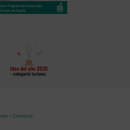
aces
–
Contacto