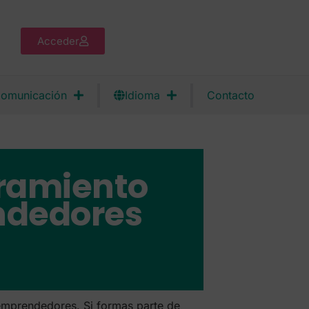
Acceder
omunicación
Idioma
Contacto
oramiento
ndedores
 emprendedores. Si formas parte de