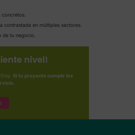
 concretos.
 contrastada en múltiples sectores.
o de tu negocio.
iente nivel!
orDay.
Si tu proyecto cumple los
rvicio.
o