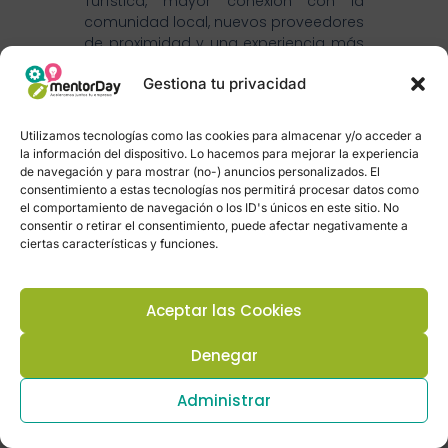
Turística, mayor conexión con la
comunidad local, nuevos proveedores
de proximidad y una experiencia más
valiosa para huéspedes con
Gestiona tu privacidad
sensibilidad social.
Para agencias y operadores
Utilizamos tecnologías como las cookies para almacenar y/o acceder a
turísticos,
permite diseñar productos
la información del dispositivo. Lo hacemos para mejorar la experiencia
con impacto, reforzar propuestas en
de navegación y para mostrar (no-) anuncios personalizados. El
licitaciones, diferenciarse frente a
consentimiento a estas tecnologías nos permitirá procesar datos como
competidores y crear experiencias
el comportamiento de navegación o los ID's únicos en este sitio. No
más auténticas y transformadoras.
consentir o retirar el consentimiento, puede afectar negativamente a
ciertas características y funciones.
Para el destino,
ayuda a fortalecer
emprendedores locales, diversificar la
economía, activar talento, mejorar
Aceptar las Cookies
proveedores y lograr que una mayor
parte del valor turístico permanezca
Denegar
en la comunidad.
Administrar
Para los huéspedes,
ofrece una
experiencia más humana, memorable
y conectada con la realidad local. El