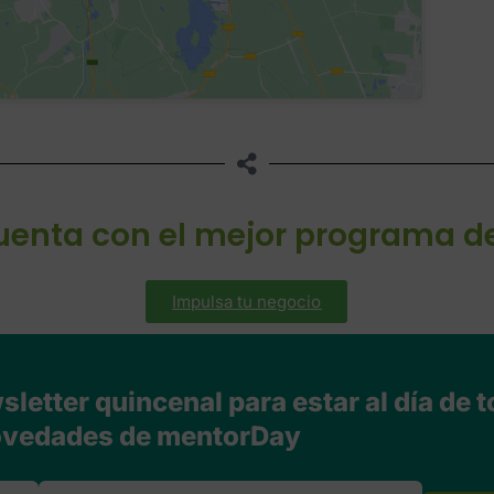
cuenta con el mejor programa d
Impulsa tu negocio
letter quincenal para estar al día de t
vedades de mentorDay