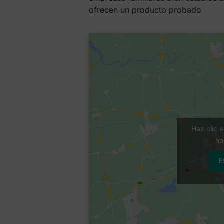
ofrecen un producto probado
Haz clic 
ha
E