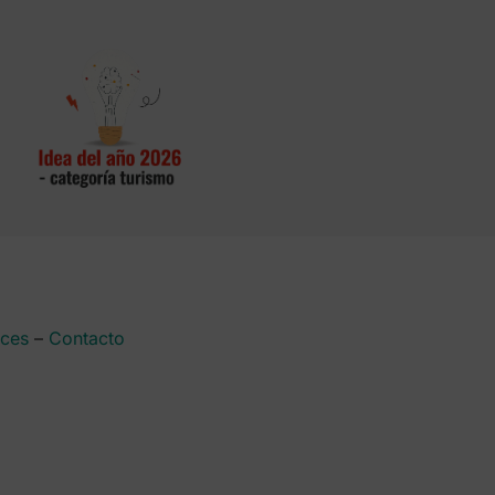
aces
–
Contacto