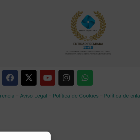
rencia
–
Aviso Legal
–
Política de Cookies
–
Política de enl