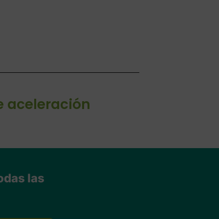
e aceleración
odas las