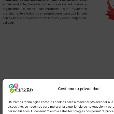
e independiente, formada por empresarios voluntarios y
organismos públicos colaboradores que ayudamos
gratuitamente a todos los emprendedores para que lancen
con éxito sus proyectos empresariales y creen empleo de
calidad.
Gestiona tu privacidad
Utilizamos tecnologías como las cookies para almacenar y/o acceder a la
dispositivo. Lo hacemos para mejorar la experiencia de navegación y par
Política de privacidad
–
Portal de transpa
personalizados. El consentimiento a estas tecnologías nos permitirá proc