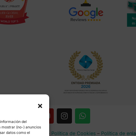
 información del
a mostrar (no-) anuncios
rencia
–
Aviso Legal
–
Política de Cookies
–
Política de enl
esar datos como el