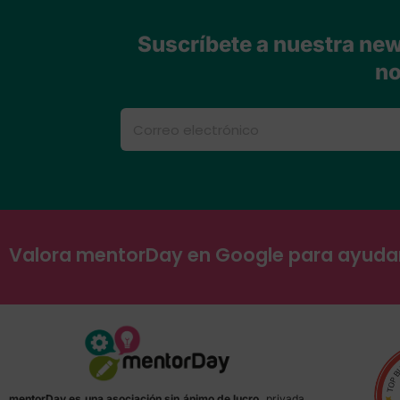
Suscríbete a nuestra news
no
Valora mentorDay en Google para ayud
mentorDay es una asociación sin ánimo de lucro,
privada