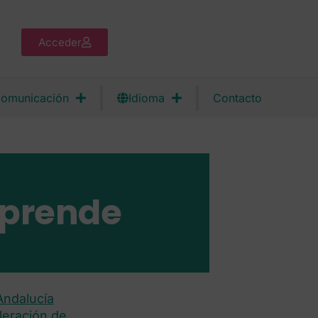
Acceder
omunicación
Idioma
Contacto
mprende
Andalucía
leración de