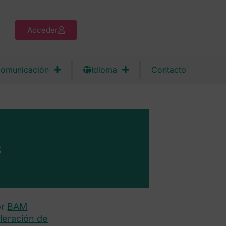
Acceder
omunicación
Idioma
Contacto
s
or
BAM
leración de