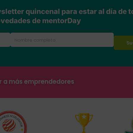
letter quincenal para estar al día de t
vedades de mentorDay
ar a más emprendedores