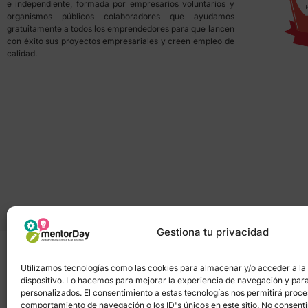
e independiente, formada por empresarios voluntarios y
organismos públicos colaboradores que ayudamos
gratuitamente a todos los emprendedores para que lancen
con éxito sus proyectos empresariales y creen empleo de
calidad.
Gestiona tu privacidad
Utilizamos tecnologías como las cookies para almacenar y/o acceder a la
dispositivo. Lo hacemos para mejorar la experiencia de navegación y par
Política de privacidad
–
Portal de transpa
personalizados. El consentimiento a estas tecnologías nos permitirá proc
comportamiento de navegación o los ID's únicos en este sitio. No consentir 