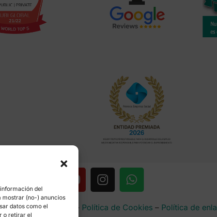
 información del
a mostrar (no-) anuncios
rencia
–
Aviso Legal
–
Política de Cookies
–
Política de enl
esar datos como el
o retirar el