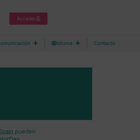
Acceder
omunicación
Idioma
Contacto
Spain
pueden
ntorDay