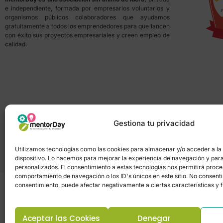
e independiente, formada por empresarios voluntarios y
organismos públicos colaboradores que ayudamos
gratuitamente a todos los emprendedores para que lancen
con éxito sus proyectos empresariales y creen empleo de
calidad.
Gestiona tu privacidad
Utilizamos tecnologías como las cookies para almacenar y/o acceder a la
dispositivo. Lo hacemos para mejorar la experiencia de navegación y par
personalizados. El consentimiento a estas tecnologías nos permitirá proc
comportamiento de navegación o los ID's únicos en este sitio. No consentir 
consentimiento, puede afectar negativamente a ciertas características y 
Aceptar las Cookies
Denegar
Política de privacidad
–
Portal de transpa