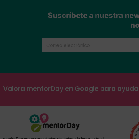
Suscríbete a nuestra news
no
Valora mentorDay en Google para ayud
mentorDay es una asociación sin ánimo de lucro,
privada