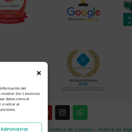
 información del
a mostrar (no-) anuncios
esar datos como el
o retirar el
funciones.
Administrar
rencia
–
Aviso Legal
–
Política de Cookies
–
Política de enl