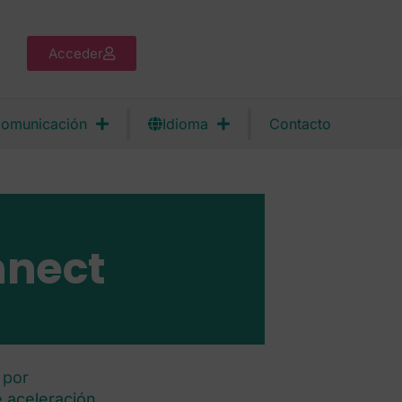
Acceder
omunicación
Idioma
Contacto
nnect
 por
 aceleración