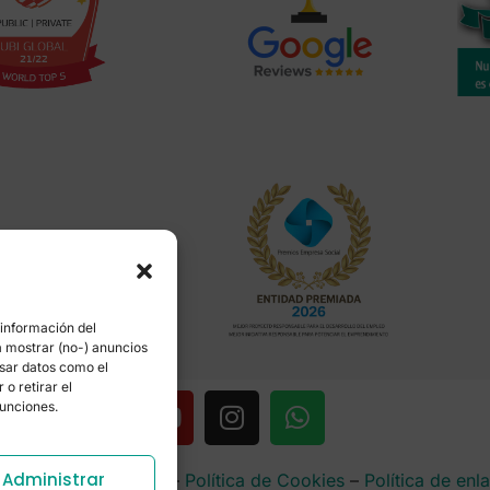
 información del
a mostrar (no-) anuncios
esar datos como el
o retirar el
funciones.
Administrar
rencia
–
Aviso Legal
–
Política de Cookies
–
Política de enl