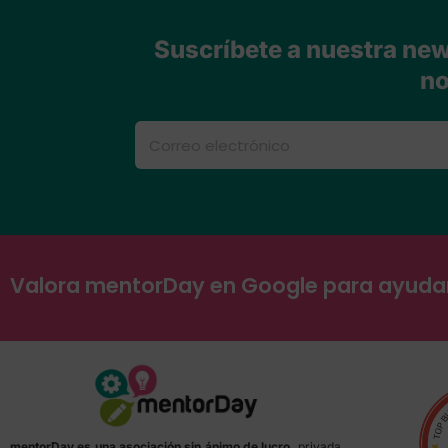
Suscríbete a nuestra news
no
Valora mentorDay en Google para ayud
mentorDay es una asociación sin ánimo de lucro,
privada