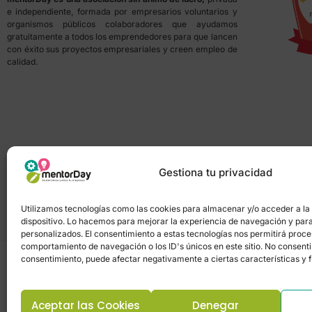
e independiente, formada por empresarios voluntarios y
organismos públicos colaboradores que ayudamos
gratuitamente a todos los emprendedores para que lancen
con éxito sus proyectos empresariales y creen empleo de
calidad.
Gestiona tu privacidad
Utilizamos tecnologías como las cookies para almacenar y/o acceder a la
dispositivo. Lo hacemos para mejorar la experiencia de navegación y par
personalizados. El consentimiento a estas tecnologías nos permitirá proc
comportamiento de navegación o los ID's únicos en este sitio. No consentir 
consentimiento, puede afectar negativamente a ciertas características y 
Aceptar las Cookies
Denegar
Política de privacidad
–
Portal de transpa