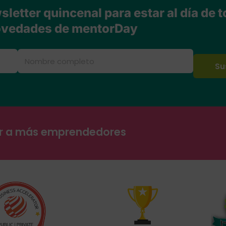
letter quincenal para estar al día de t
vedades de mentorDay
ar a más emprendedores