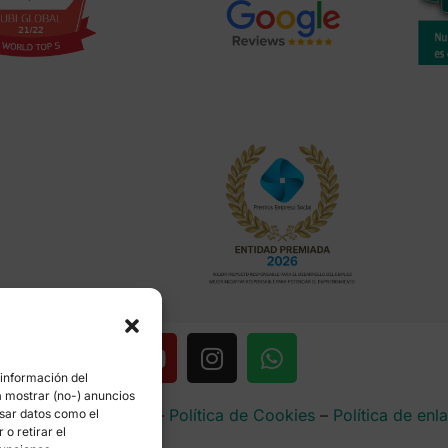
 información del
a mostrar (no-) anuncios
rencia
–
Aviso Legal
–
Política de Cookies
–
Política de enl
esar datos como el
o retirar el