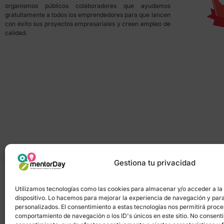
organismos públicos colaboradores que ayudamos
gratuitamente a todos los emprendedores para que lancen
con éxito sus proyectos empresariales y creen empleo de
calidad.
Gestiona tu privacidad
Utilizamos tecnologías como las cookies para almacenar y/o acceder a la
dispositivo. Lo hacemos para mejorar la experiencia de navegación y par
Política de privacidad
–
Portal de transpa
personalizados. El consentimiento a estas tecnologías nos permitirá proc
comportamiento de navegación o los ID's únicos en este sitio. No consentir 