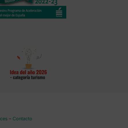
aces
–
Contacto