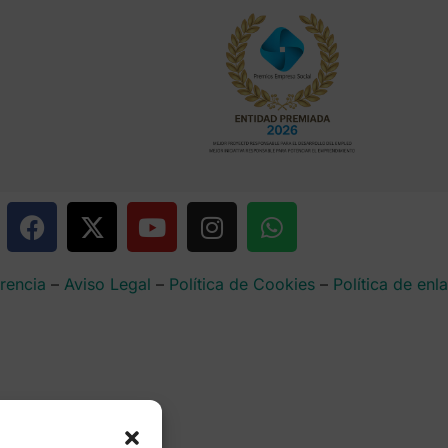
rencia
–
Aviso Legal
–
Política de Cookies
–
Política de enl