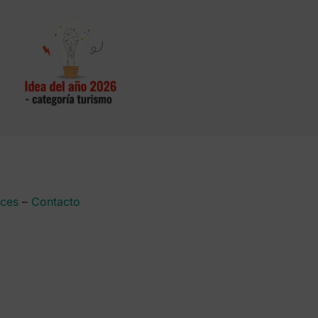
aces
–
Contacto