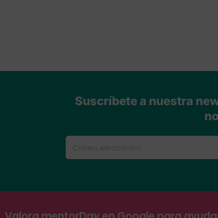
Suscríbete a nuestra news
no
Valora mentorDay en Google para ayud