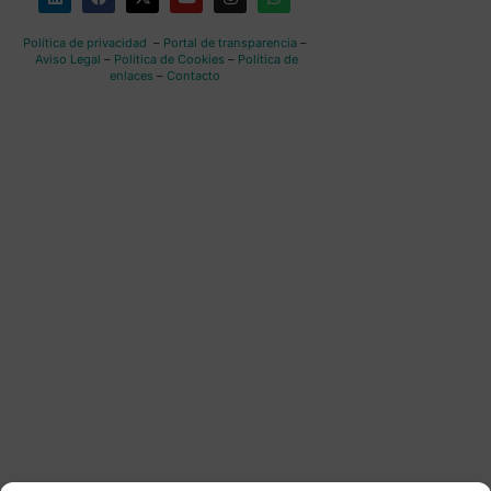
Política de privacidad
–
Portal de transparencia
–
Aviso Legal
–
Política de Cookies
–
Política de
enlaces
–
Contacto