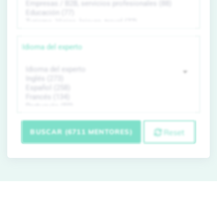
Idioma del experto
BUSCAR (6711 MENTORES)
Reset