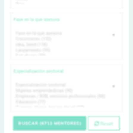
Fase en la que asesora
Especialización sectorial
BUSCAR (6711 MENTORES)
Reset