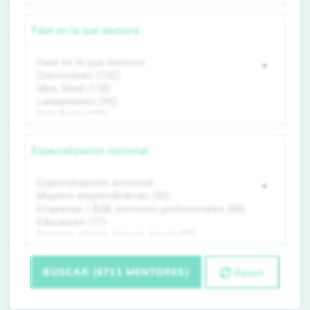
Fase en la que asesora
Especialización sectorial
BUSCAR (6711 MENTORES)
Reset