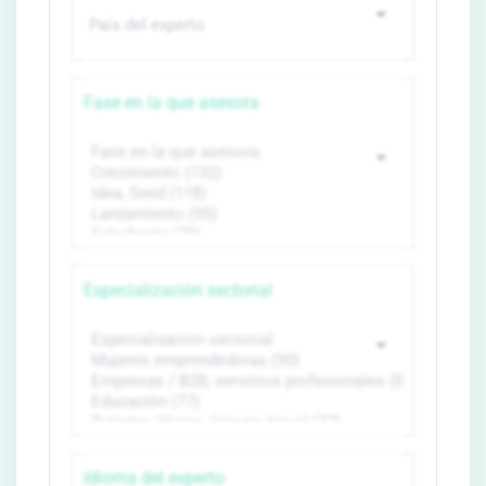
Fase en la que asesora
Especialización sectorial
Idioma del experto